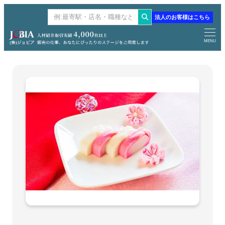
メ
法人のお客様はこちら
検
イ
索
ン
MENU
コ
ン
テ
ン
ツ
へ
移
動