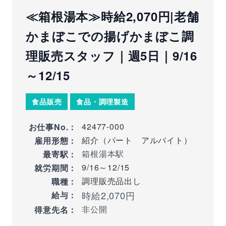
≪箱根湯本≫時給2,070円|老舗
かまぼこでの揚げかまぼこ調
理販売スタッフ｜週5日｜9/16
～12/15
食品販売
食品・調理製造
42477-000
お仕事No.：
紹介（パート アルバイト）
雇用形態：
箱根湯本駅
最寄駅：
9/16～12/15
就労期間：
調理販売品出し
職種：
時給2,070円
給与：
非公開
得意先名：