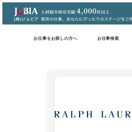
メ
イ
ン
コ
お仕事をお探しの方へ
お仕事検索
ン
テ
ン
ツ
へ
移
動