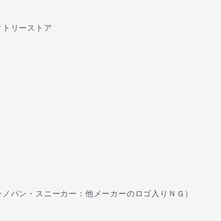
クトリーストア
チノパン・スニーカー：他メーカーのロゴ入りＮＧ）