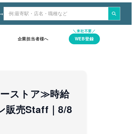
→
検
索
企業担当者様へ
WEB登録
リーストア≫時給
売Staff｜8/8