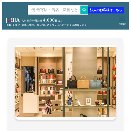
メ
法人のお客様はこちら
検
イ
索
ン
MENU
コ
ン
テ
ン
ツ
へ
移
動