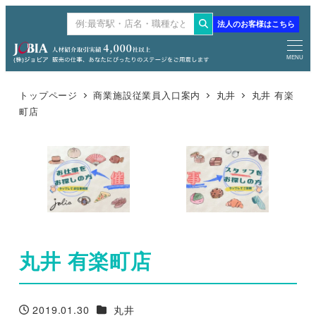
メ
法人のお客様はこちら
検
イ
索
ン
MENU
コ
ン
トップページ
商業施設従業員入口案内
丸井
丸井 有楽
町店
テ
ン
ツ
へ
移
動
丸井 有楽町店
商業施設
2019.01.30
丸井