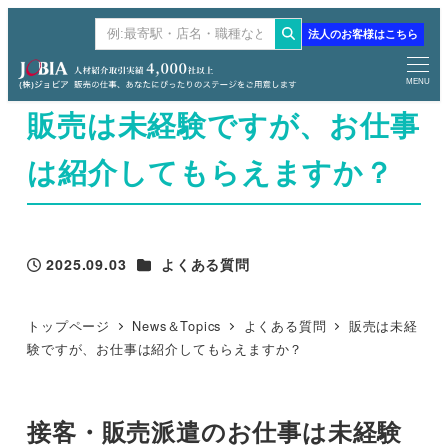
メ
法人のお客様はこちら
検
イ
索
ン
MENU
コ
販売は未経験ですが、お仕事
ン
テ
は紹介してもらえますか？
ン
ツ
へ
カテゴリー
2025.09.03
よくある質問
移
投稿日
動
トップページ
News＆Topics
よくある質問
販売は未経
験ですが、お仕事は紹介してもらえますか？
接客・販売派遣のお仕事は未経験