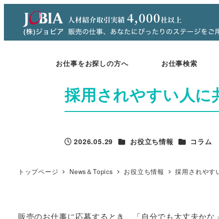
メ
イ
ン
コ
お仕事をお探しの方へ
お仕事検索
ン
テ
採用されやすい人に
ン
ツ
へ
移
カテゴリー
カテゴリー
2026.05.29
お役立ち情報
コラム
動
投稿日
トップページ
News＆Topics
お役立ち情報
採用されやす
販売のお仕事に応募するとき、「自分でも大丈夫かな