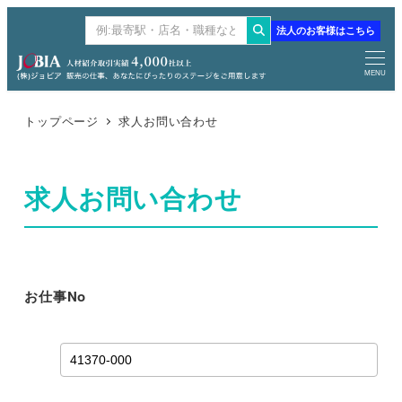
メ
法人のお客様はこちら
検
イ
索
ン
MENU
コ
ン
トップページ
求人お問い合わせ
テ
ン
求人お問い合わせ
ツ
へ
移
動
お仕事No