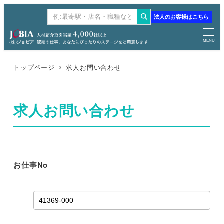
メ
法人のお客様はこちら
検
イ
索
ン
MENU
コ
ン
トップページ
求人お問い合わせ
テ
ン
求人お問い合わせ
ツ
へ
移
動
お仕事No